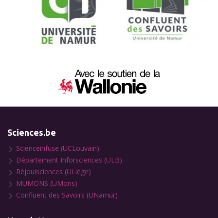
Sciences.be
Scienceinfuse (UCLouvain)
Département Inforsciences (ULB)
Réjouisciences (ULiège)
MUMONS (UMons)
Confluent des Savoirs (UNamur)