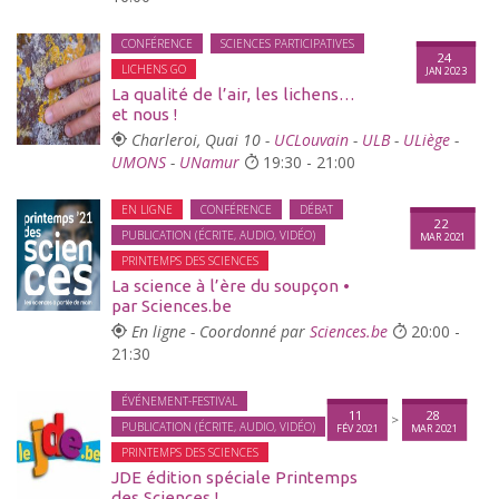
CONFÉRENCE
SCIENCES PARTICIPATIVES
24
LICHENS GO
JAN 2023
La qualité de l’air, les lichens…
et nous !
Charleroi, Quai 10 -
UCLouvain
-
ULB
-
ULiège
-
UMONS
-
UNamur
19:30 - 21:00
EN LIGNE
CONFÉRENCE
DÉBAT
22
PUBLICATION (ÉCRITE, AUDIO, VIDÉO)
MAR 2021
PRINTEMPS DES SCIENCES
La science à l’ère du soupçon •
par Sciences.be
En ligne - Coordonné par
Sciences.be
20:00 -
21:30
ÉVÉNEMENT-FESTIVAL
11
28
>
PUBLICATION (ÉCRITE, AUDIO, VIDÉO)
FÉV 2021
MAR 2021
PRINTEMPS DES SCIENCES
JDE édition spéciale Printemps
des Sciences !