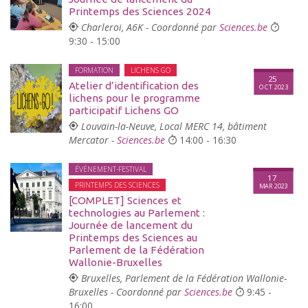
Printemps des Sciences 2024
Charleroi, A6K - Coordonné par
Sciences.be
9:30 - 15:00
FORMATION
LICHENS GO
25
Atelier d’identification des
OCT 2023
lichens pour le programme
participatif Lichens GO
Louvain-la-Neuve, Local MERC 14, bâtiment
Mercator -
Sciences.be
14:00 - 16:30
ÉVÉNEMENT-FESTIVAL
17
PRINTEMPS DES SCIENCES
MAR 2023
[COMPLET] Sciences et
technologies au Parlement :
Journée de lancement du
Printemps des Sciences au
Parlement de la Fédération
Wallonie-Bruxelles
Bruxelles, Parlement de la Fédération Wallonie-
Bruxelles - Coordonné par
Sciences.be
9:45 -
16:00