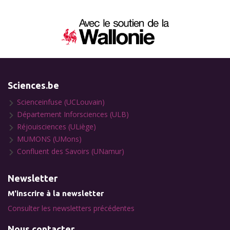
Sciences.be
Scienceinfuse (UCLouvain)
Département Inforsciences (ULB)
Réjouisciences (ULiège)
MUMONS (UMons)
Confluent des Savoirs (UNamur)
Newsletter
M'inscrire à la newsletter
Consulter les newsletters précédentes
Nous contacter