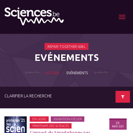
Menu
REPAIR TOGETHER ASBL
EVÉNEMENTS
ACCUEIL
EVÉNEMENTS
CLARIFIER LA RECHERCHE
EN LIGNE
ANIMATION-ATELIER
25
PRINTEMPS DES SCIENCES
MAR 2021
L’impact du Smartphone• par