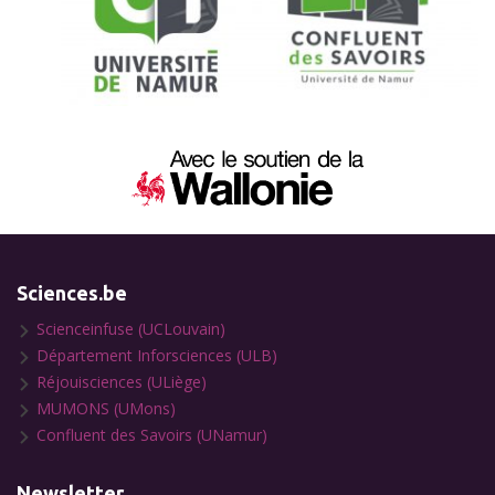
Sciences.be
Scienceinfuse (UCLouvain)
Département Inforsciences (ULB)
Réjouisciences (ULiège)
MUMONS (UMons)
Confluent des Savoirs (UNamur)
Newsletter