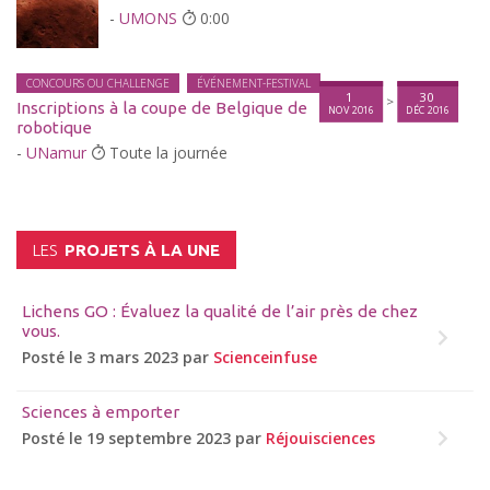
-
UMONS
0:00
CONCOURS OU CHALLENGE
ÉVÉNEMENT-FESTIVAL
1
30
>
Inscriptions à la coupe de Belgique de
NOV 2016
DÉC 2016
robotique
-
UNamur
Toute la journée
LES
PROJETS À LA UNE
Lichens GO : Évaluez la qualité de l’air près de chez
vous.
Posté le 3 mars 2023 par
Scienceinfuse
Sciences à emporter
Posté le 19 septembre 2023 par
Réjouisciences