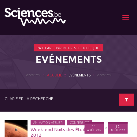
Menu
PASS PARC D'AVENTURES SCIENTIFIQUES
EVÉNEMENTS
ACCUEIL
EVÉNEMENTS
CLARIFIER LA RECHERCHE
ANIMATION-ATELIER
CONFÉRENCE
11
12
>
Week-end Nuits des Étoiles
AOÛT 2012
AOÛT 2012
2012