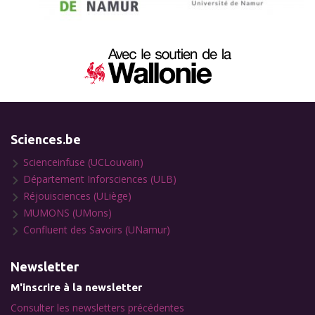
Sciences.be
Scienceinfuse (UCLouvain)
Département Inforsciences (ULB)
Réjouisciences (ULiège)
MUMONS (UMons)
Confluent des Savoirs (UNamur)
Newsletter
M'inscrire à la newsletter
Consulter les newsletters précédentes