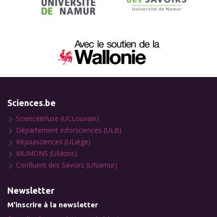
Sciences.be
Scienceinfuse (UCLouvain)
Département Inforsciences (ULB)
Réjouisciences (ULiège)
MUMONS (UMons)
Confluent des Savoirs (UNamur)
Newsletter
M'inscrire à la newsletter