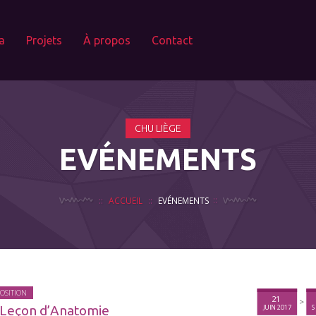
a
Projets
À propos
Contact
CHU LIÈGE
EVÉNEMENTS
ACCUEIL
EVÉNEMENTS
OSITION
21
>
 Leçon d’Anatomie
JUIN 2017
S