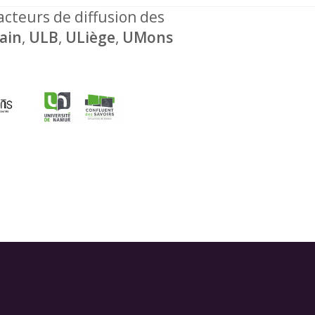
 acteurs de diffusion des
ain
,
ULB
,
ULiège
,
UMons