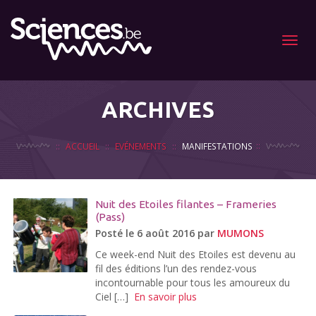
Menu
ARCHIVES
ACCUEIL
EVÉNEMENTS
MANIFESTATIONS
Nuit des Etoiles filantes – Frameries
(Pass)
Posté le 6 août 2016 par
MUMONS
Ce week-end Nuit des Etoiles est devenu au
fil des éditions l’un des rendez-vous
incontournable pour tous les amoureux du
Ciel […]
En savoir plus