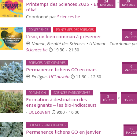
24
30
>
Printemps des Sciences 2025 • Eau-
MAR 2025
MAR 2025
rêka!
Coordonné par
Sciences.be
CONFÉRENCE
PRINTEMPS DES SCIENCES
19
L’eau, un bien commun à préserver
MAR 202
Namur, Faculté des Sciences • UNamur - Coordonné pa
Sciences.be
19:30 - 21:30
SCIENCES PARTICIPATIVES
19
Permanence lichens GO en mars
MAR 202
En ligne-
UCLouvain
11:30 - 12:30
FORMATION
SCIENCES PARTICIPATIVES
3
4
>
Formation à destination des
FÉV 2025
FÉV 2025
enseignants – les bio-indicateurs
-
UCLouvain
9:00 - 16:00
SCIENCES PARTICIPATIVES
22
Permanence lichens GO en janvier
JAN 202