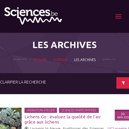
Menu
LES ARCHIVES
ACCUEIL
AGENDA
LES ARCHIVES
CLARIFIER LA RECHERCHE
ANIMATION-ATELIER
SCIENCES PARTICIPATIVES
30
Lichens Go : évaluez la qualité de l’air
MAR 202
grâce aux lichens
Louvain-la-Neuve, Auditoires des Sciences -
UCLouvain