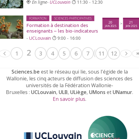
En ligne-
UCLouvain
11:30 - 12:30
FORMATION
SCIENCES PARTICIPATIVES
20
21
>
Formation à destination des
JAN 2025
JAN 2025
enseignants – les bio-indicateurs
-
UCLouvain
9:00 - 16:00
2
1
3
4
5
6
7
8
11
9
12
10
Sciences.be
est le réseau qui lie, sous l'égide de la
Wallonie, les cinq acteurs de diffusion des sciences des
universités de la Fédération Wallonie-
Bruxelles :
UCLouvain
,
ULB
,
ULiège
,
UMons
et
UNamur
.
En savoir plus
.