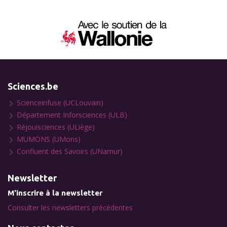
Sciences.be
Scienceinfuse (UCLouvain)
Département Inforsciences (ULB)
Réjouisciences (ULiège)
MUMONS (UMons)
Confluent des Savoirs (UNamur)
Newsletter
M'inscrire à la newsletter
Consulter les newsletters précédentes