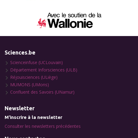
Sciences.be
Scienceinfuse (UCLouvain)
Département Inforsciences (ULB)
Réjouisciences (ULiège)
MUMONS (UMons)
Confluent des Savoirs (UNamur)
Newsletter
M'inscrire à la newsletter
Consulter les newsletters précédentes