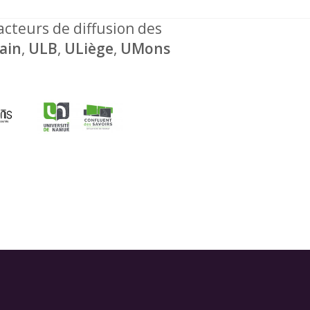
 acteurs de diffusion des
ain
,
ULB
,
ULiège
,
UMons