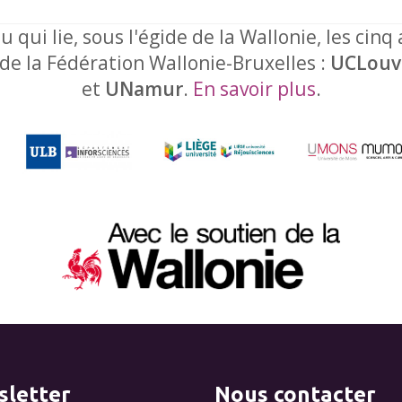
u qui lie, sous l'égide de la Wallonie, les cinq
 de la Fédération Wallonie-Bruxelles :
UCLouv
et
UNamur
.
En savoir plus
.
letter
Nous contacter