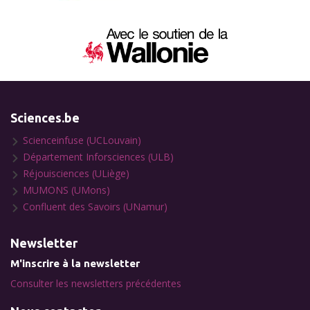
Sciences.be
Scienceinfuse (UCLouvain)
Département Inforsciences (ULB)
Réjouisciences (ULiège)
MUMONS (UMons)
Confluent des Savoirs (UNamur)
Newsletter
M'inscrire à la newsletter
Consulter les newsletters précédentes