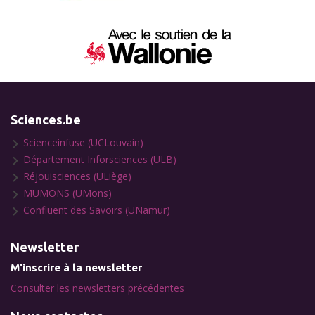
Sciences.be
Scienceinfuse (UCLouvain)
Département Inforsciences (ULB)
Réjouisciences (ULiège)
MUMONS (UMons)
Confluent des Savoirs (UNamur)
Newsletter
M'inscrire à la newsletter
Consulter les newsletters précédentes