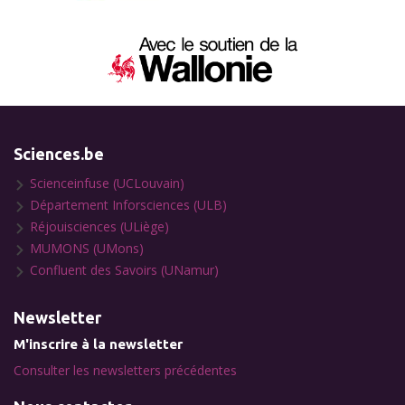
Sciences.be
Scienceinfuse (UCLouvain)
Département Inforsciences (ULB)
Réjouisciences (ULiège)
MUMONS (UMons)
Confluent des Savoirs (UNamur)
Newsletter
M'inscrire à la newsletter
Consulter les newsletters précédentes