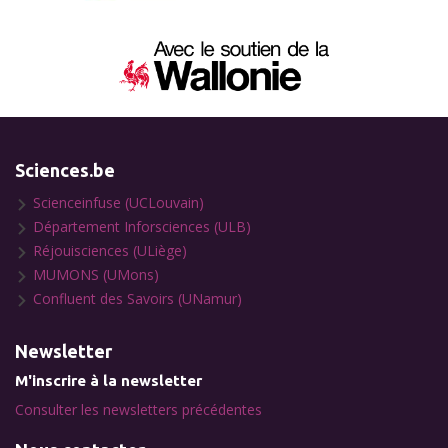
Sciences.be
Scienceinfuse (UCLouvain)
Département Inforsciences (ULB)
Réjouisciences (ULiège)
MUMONS (UMons)
Confluent des Savoirs (UNamur)
Newsletter
M'inscrire à la newsletter
Consulter les newsletters précédentes