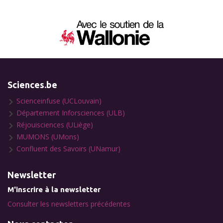
Sciences.be
Scienceinfuse (UCLouvain)
Département Inforsciences (ULB)
Réjouisciences (ULiège)
MUMONS (UMons)
Confluent des Savoirs (UNamur)
Newsletter
M'inscrire à la newsletter
Consulter les newsletters précédentes