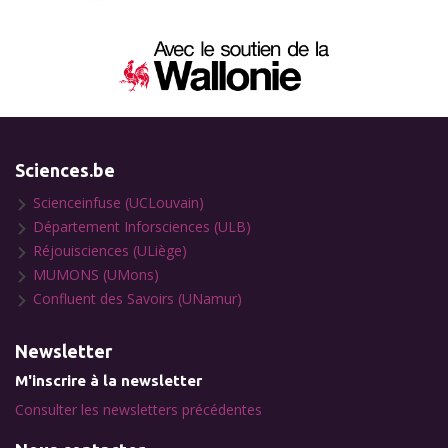
Sciences.be
Scienceinfuse (UCLouvain)
Département Inforsciences (ULB)
Réjouisciences (ULiège)
MUMONS (UMons)
Confluent des Savoirs (UNamur)
Newsletter
M'inscrire à la newsletter
Consulter les newsletters précédentes