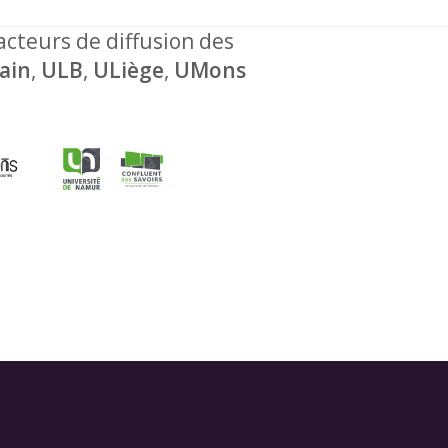
 acteurs de diffusion des
ain
,
ULB
,
ULiège
,
UMons