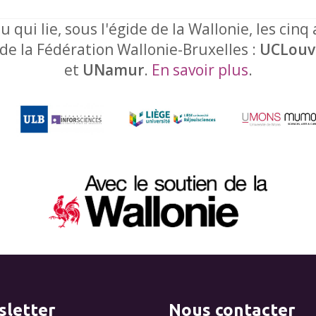
u qui lie, sous l'égide de la Wallonie, les cinq
 de la Fédération Wallonie-Bruxelles :
UCLouv
et
UNamur
.
En savoir plus
.
letter
Nous contacter