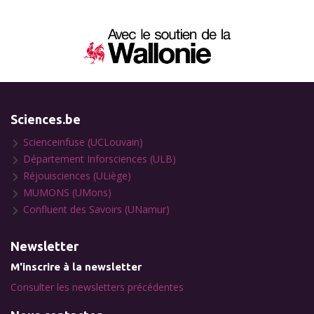
Sciences.be
Scienceinfuse (UCLouvain)
Département Inforsciences (ULB)
Réjouisciences (ULiège)
MUMONS (UMons)
Confluent des Savoirs (UNamur)
Newsletter
M'inscrire à la newsletter
Consulter les newsletters précédentes