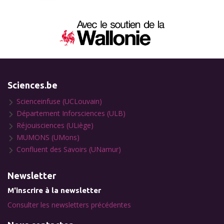
Sciences.be
Scienceinfuse (UCLouvain)
Département Inforsciences (ULB)
Réjouisciences (ULiège)
MUMONS (UMons)
Confluent des Savoirs (UNamur)
Newsletter
M'inscrire à la newsletter
Consulter les newsletters précédentes