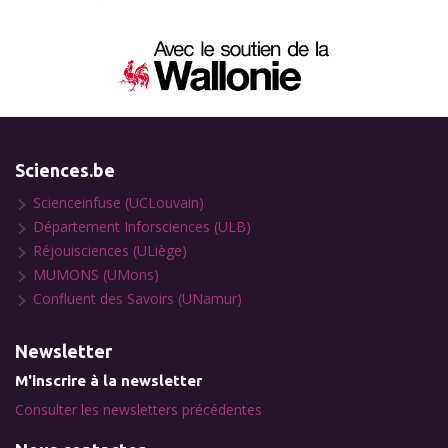
Sciences.be
Scienceinfuse (UCLouvain)
Département Inforsciences (ULB)
Réjouisciences (ULiège)
MUMONS (UMons)
Confluent des Savoirs (UNamur)
Newsletter
M'inscrire à la newsletter
Consulter les newsletters précédentes