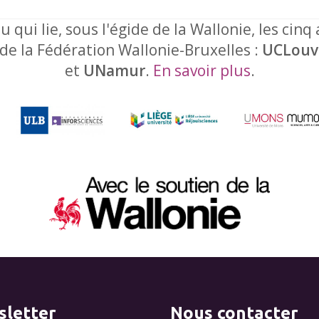
u qui lie, sous l'égide de la Wallonie, les cinq
 de la Fédération Wallonie-Bruxelles :
UCLouv
et
UNamur
.
En savoir plus
.
letter
Nous contacter