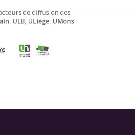
 acteurs de diffusion des
ain
,
ULB
,
ULiège
,
UMons