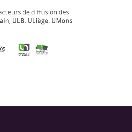
 acteurs de diffusion des
ain
,
ULB
,
ULiège
,
UMons