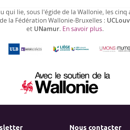
u qui lie, sous l'égide de la Wallonie, les cinq
 de la Fédération Wallonie-Bruxelles :
UCLouv
et
UNamur
.
En savoir plus
.
letter
Nous contacter