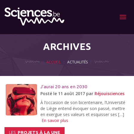
Menu
ARCHIVES
ACCUEIL
ACTUALITÉS
J’aurai 20 ans en 2030
Posté le 11 août 2017 par
Réjouisciences
À l’occasion de son bicentenaire, l’Université
de Liège entend évoquer son passé, mettre
en exergue ses valeurs et esquisser ses […]
En savoir plus
LES
PROJETS À LA UNE