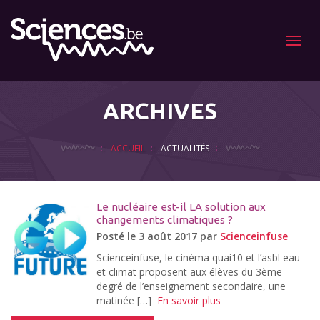
Menu
ARCHIVES
ACCUEIL
ACTUALITÉS
Le nucléaire est-il LA solution aux
changements climatiques ?
Posté le 3 août 2017 par
Scienceinfuse
Scienceinfuse, le cinéma quai10 et l’asbl eau
et climat proposent aux élèves du 3ème
degré de l’enseignement secondaire, une
matinée […]
En savoir plus