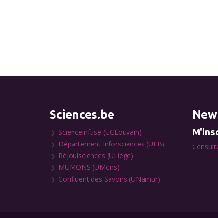
Sciences.be
News
M'insc
Scienceinfuse (UCLouvain)
Département Inforsciences (ULB)
Consulte
Réjouisciences (ULiège)
MUMONS (UMons)
Confluent des Savoirs (UNamur)