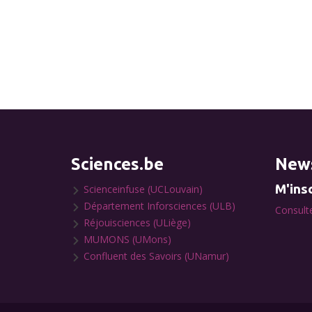
Sciences.be
News
M'insc
Scienceinfuse (UCLouvain)
Département Inforsciences (ULB)
Consulte
Réjouisciences (ULiège)
MUMONS (UMons)
Confluent des Savoirs (UNamur)