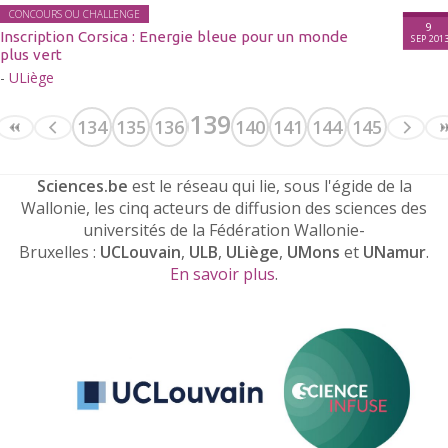
CONCOURS OU CHALLENGE
9
Inscription Corsica : Energie bleue pour un monde
SEP 201
plus vert
-
ULiège
139
134
135
136
137
138
140
141
142
144
143
145
Sciences.be
est le réseau qui lie, sous l'égide de la
Wallonie, les cinq acteurs de diffusion des sciences des
universités de la Fédération Wallonie-
Bruxelles :
UCLouvain
,
ULB
,
ULiège
,
UMons
et
UNamur
.
En savoir plus
.