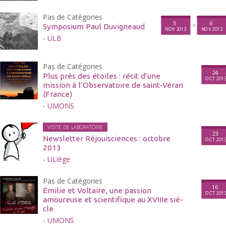
Pas de Catégories
5
6
>
Symposium Paul Duvigneaud
NOV 2013
NOV 2013
-
ULB
Pas de Catégories
24
Plus près des étoiles : récit d’une
OCT 201
mission à l’Observatoire de saint-Véran
(France)
-
UMONS
VISITE DE LABORATOIRE
23
Newsletter Réjouisciences : octobre
OCT 201
2013
-
ULiège
Pas de Catégories
16
Émilie et Voltaire, une pas­sion
OCT 201
amoureuse et sci­en­tifique au XVI­IIe siè­
cle
-
UMONS