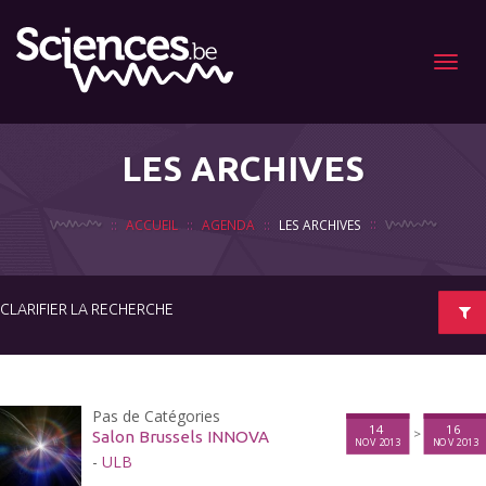
Menu
LES ARCHIVES
ACCUEIL
AGENDA
LES ARCHIVES
CLARIFIER LA RECHERCHE
Pas de Catégories
14
16
>
Salon Brussels INNOVA
NOV 2013
NOV 2013
-
ULB