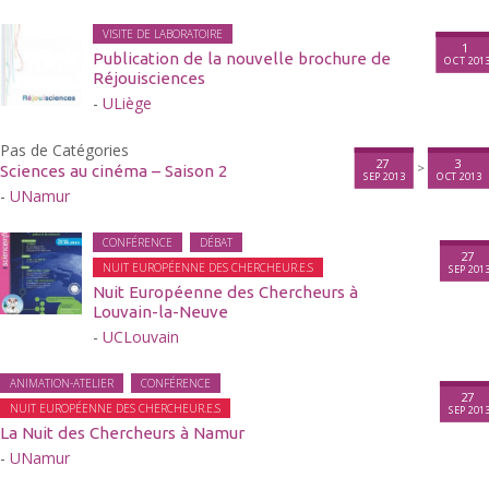
VISITE DE LABORATOIRE
1
Publication de la nouvelle brochure de
OCT 201
Réjouisciences
-
ULiège
Pas de Catégories
27
3
>
Sciences au cinéma – Saison 2
SEP 2013
OCT 2013
-
UNamur
CONFÉRENCE
DÉBAT
27
NUIT EUROPÉENNE DES CHERCHEUR.E.S
SEP 201
Nuit Européenne des Chercheurs à
Louvain-la-Neuve
-
UCLouvain
ANIMATION-ATELIER
CONFÉRENCE
27
NUIT EUROPÉENNE DES CHERCHEUR.E.S
SEP 201
La Nuit des Chercheurs à Namur
-
UNamur