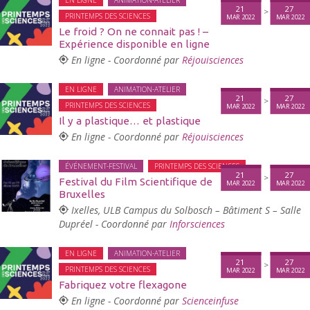
EN LIGNE
ANIMATION-ATELIER
21
27
>
PRINTEMPS DES SCIENCES
MAR 2022
MAR 2022
Le froid ? On ne connait pas ! –
Expérience disponible en ligne
En ligne - Coordonné par
Réjouisciences
EN LIGNE
ANIMATION-ATELIER
21
27
>
PRINTEMPS DES SCIENCES
MAR 2022
MAR 2022
Il y a plastique… et plastique
En ligne - Coordonné par
Réjouisciences
ÉVÉNEMENT-FESTIVAL
PRINTEMPS DES SCIENCES
21
27
>
Festival du Film Scientifique de
MAR 2022
MAR 2022
Bruxelles
Ixelles, ULB Campus du Solbosch – Bâtiment S – Salle
Dupréel - Coordonné par
Inforsciences
EN LIGNE
ANIMATION-ATELIER
21
27
>
PRINTEMPS DES SCIENCES
MAR 2022
MAR 2022
Fabriquez votre flexagone
En ligne - Coordonné par
Scienceinfuse