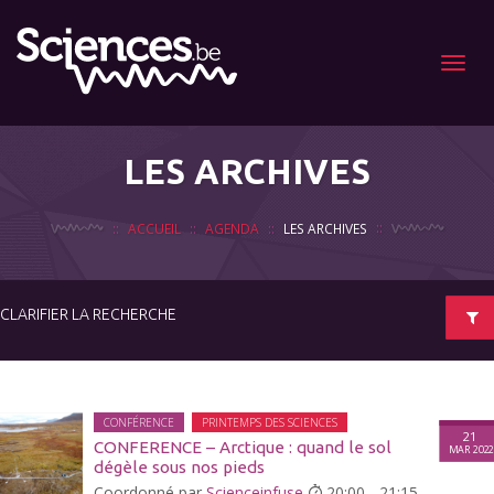
Menu
LES ARCHIVES
ACCUEIL
AGENDA
LES ARCHIVES
CLARIFIER LA RECHERCHE
CONFÉRENCE
PRINTEMPS DES SCIENCES
21
CONFERENCE – Arctique : quand le sol
MAR 202
dégèle sous nos pieds
Coordonné par
Scienceinfuse
20:00 - 21:15