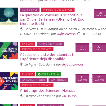
CONFÉRENCE
PRINTEMPS DES SCIENCES
21
La question du consensus scientifique,
MAR 202
par Olivier Sartenaer (UNamur) et Éric
Muraille (ULB)
Bruxelles, ULB Campus du Solbosch – Bâtiment H – Loc
H.1302 - Coordonné par
Inforsciences
18:30 - 20:30
EN LIGNE
ANIMATION-ATELIER
21
27
>
PRINTEMPS DES SCIENCES
MAR 2022
MAR 2022
Réalise une piste des planètes !
Expérience déjà disponible
En ligne - Coordonné par
Réjouisciences
EN LIGNE
VOIR EN REPLAY
21
27
>
ANIMATION-ATELIER
CONFÉRENCE
MAR 2022
MAR 2022
PRINTEMPS DES SCIENCES
Printemps des Sciences · Hainaut
En ligne - Coordonné par
MUMONS