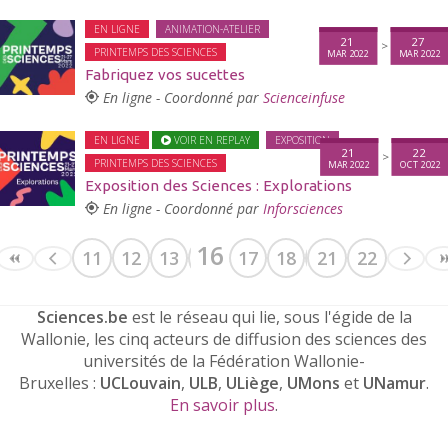
EN LIGNE
ANIMATION-ATELIER
21
27
>
PRINTEMPS DES SCIENCES
MAR 2022
MAR 2022
Fabriquez vos sucettes
En ligne - Coordonné par
Scienceinfuse
EN LIGNE
VOIR EN REPLAY
EXPOSITION
21
22
>
PRINTEMPS DES SCIENCES
MAR 2022
OCT 2022
Exposition des Sciences : Explorations
En ligne - Coordonné par
Inforsciences
16
11
12
13
14
15
17
18
19
21
20
22
Sciences.be
est le réseau qui lie, sous l'égide de la
Wallonie, les cinq acteurs de diffusion des sciences des
universités de la Fédération Wallonie-
Bruxelles :
UCLouvain
,
ULB
,
ULiège
,
UMons
et
UNamur
.
En savoir plus
.